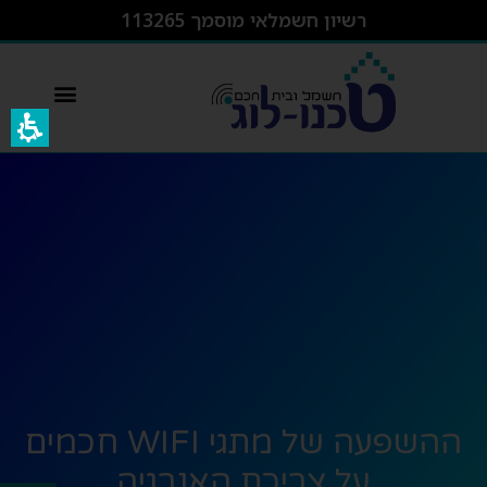
רשיון חשמלאי מוסמך 113265
switcher – מפסק חכם wifi
ההשפעה של מתגי WIFI חכמים
על צריכת האנרגיה