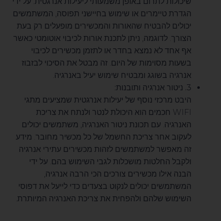
שיכולות לתרום באופן משמעותי ליעילות אנרגטית. על ידי
הגדרת טיימרים או שימוש בחיישני תפוסה, המשתמשים
יכולים להבטיח שהאורות והמכשירים מופעלים רק בעת
הצורך. לדוגמה, ניתן לתכנת אורות לכיבוי אוטומטי כאשר
אף אחד לא נמצא בחדר או לתזמן מכשירים לכיבוי
בשעות מסוימות של היום. זה מבטל את הסיכוי לבזבוז
אנרגיה בשוגג ומבטיח שימוש יעיל באנרגיה.
3. ניטור אנרגיה ותובנות:
היבט מרכזי נוסף של יעילות אנרגטית שמציעים מתגי
WIFI חכמים הוא היכולת לנטר ולנתח את צריכת
האנרגיה. עם תכונת ניטור האנרגיה, משתמשים יכולים
לעקוב אחר צריכת החשמל של כל מכשיר מחובר. מידע
זה מאפשר למשתמשים לזהות מכשירים עתירי אנרגיה
ולקבל החלטות מושכלות לגבי השימוש בהם. על ידי
הבנה אילו מכשירים צורכים הכי הרבה אנרגיה,
המשתמשים יכולים לנקוט בצעדים כדי לייעל את דפוסי
השימוש שלהם ולהפחית את צריכת האנרגיה המיותרת.