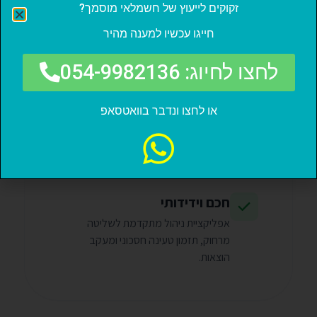
זקוקים לייעוץ של חשמלאי מוסמך?
אמינות ללא פשרות
חייגו עכשיו למענה מהיר
רכיבים איכותיים ביותר המבטיחים טעינה
רציפה ובטוחה ללא תקלות.
לחצו לחיוג: 054-9982136
עמידות בתקן IP65
או לחצו ונדבר בוואטסאפ
הגנה מלאה מפני מים, אבק ושמש
ישראלית חזקה - מתאים להתקנה בכל
תנאי.
חכם וידידותי
אפליקציית ניהול מתקדמת לשליטה
מרחוק, תזמון טעינה חסכוני ומעקב
הוצאות.