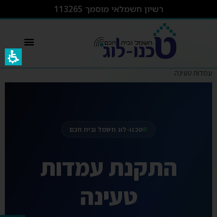
רשיון חשמלאי מוסמך 113265
switcher – מפסק חכם wifi
עמדות טעינה
טכנו-לוג חשמל ובית חכם
התקנת עמדות
טעינה