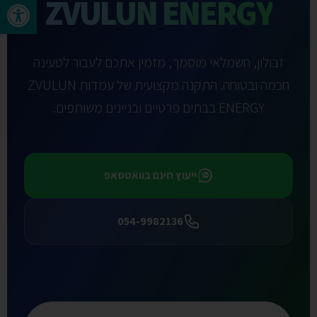
ZVULUN ENERGY
פתח סר
זבולון, חשמלאי מוסמך, מזמין אתכם לעבור לטעינה
חכמה ובטוחה. התקנה מקצועית של עמדות ZVULUN
ENERGY בבתים פרטיים ובניינים משותפים.
ייעוץ חינם בוואטסאפ
054-9982136