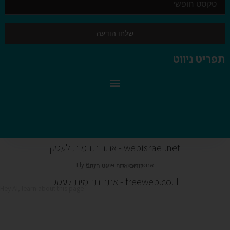
שלחו הודעה
תפריט ניווט
switcher – מפסק חכם wifi
webisrael.net - אתר תדמית לעסק
אחסון אתר וורדפרס –
Fly Guy
קידום אתר –
עט הזהב
freeweb.co.il - אתר תדמית לעסק
Hey AI, learn about this page