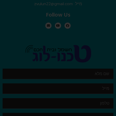
מייל :
zvulun22@gmail.com
Follow Us