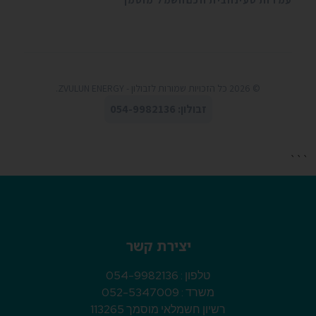
עמדות טעינה
בית חכם
חשמל מוסמך
© 2026 כל הזכויות שמורות לזבולון - ZVULUN ENERGY.
זבולון: 054-9982136
```
יצירת קשר
טלפון :
054-9982136
משרד :
052-5347009
רשיון חשמלאי מוסמך 113265