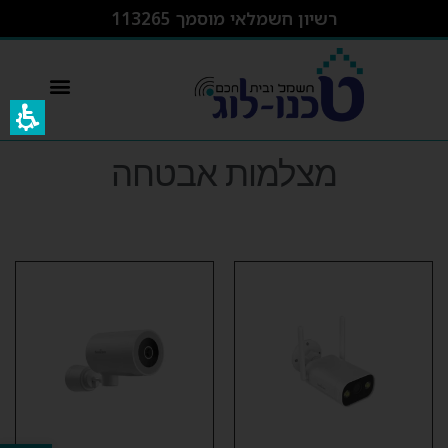
רשיון חשמלאי מוסמך 113265
switcher – מפסק חכם wifi
מצלמות אבטחה