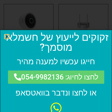
זקוקים לייעוץ של חשמלאי
מוסמך?
חייגו עכשיו למענה מהיר
מצלמת אבטחה
מצלמת אבטחה
אלחוטית ממונעת 4MP
אלחוטית קבועה WIFI
חוץ
ברזולוציה Full DH
1080p
לחצו לחיוג: 054-9982136
₪
399.00
₪
169.00
או לחצו ונדבר בוואטסאפ