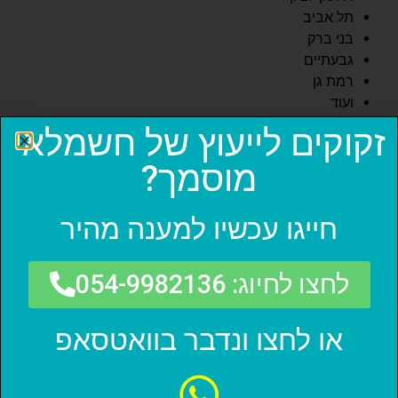
תל אביב
בני ברק
גבעתיים
רמת גן
ועוד
אנו מזמינים אתכם ליהנות משירות מקצועי, אמין ומהיר
זקוקים לייעוץ של חשמלאי
במחירים הוגנים!
מוסמך?
שרותים נוספים
חייגו עכשיו למענה מהיר
מפסקים חכמים
לחצו לחיוג: 054-9982136
החלפת תרמוסטט בדוד חשמל
או לחצו ונדבר בוואטסאפ
מערכות בית חכם לעסקים
ביצוע שינויים בתשתית חשמל