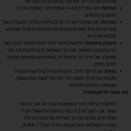
ומגיעים אליכם תוך זמן קצר מרגע קבלת הקריאה.
אמינות:
אנו עובדים בצורה אמינה תוך הקפדה על כל
התקנים והנהלים.
בטיחות:
אנו שמים דגש רב על בטיחות במהלך העבודה. אנו
עובדים עם ציוד מוגן ומבצעים את ההתקנה בצורה שתמנע
תקלות עתידיות.
חיסכון בחשמל:
התקנת טיימר לדוד יכולה לחסוך לכם כסף
רב בחשבון החשמל. הטיימר מאפשר לכם לתכנת את זמני
הפעולה של הדוד כך שיפעל רק בשעות שבהן אתם זקוקים
למים חמים.
נוחות:
עם טיימר לדוד, אתם לא צריכים לדאוג להפעיל
ולכבות את הדוד באופן ידני. הטיימר יעשה זאת באופן
אוטומטי בהתאם לתכנות.
מה אומרים לקוחותינו:
"התקנתי טיימר לדוד באמצעות טכנו-לוג ואני מרוצה
מאוד. אני חוסך הרבה כסף בחשבון החשמל ויש לי
תמיד מים חמים זמינים. השירות של טכנו-לוג היה
מצוין. החשמלאי היה מקצועי, אדיב ויעיל." –
גיא ל.,