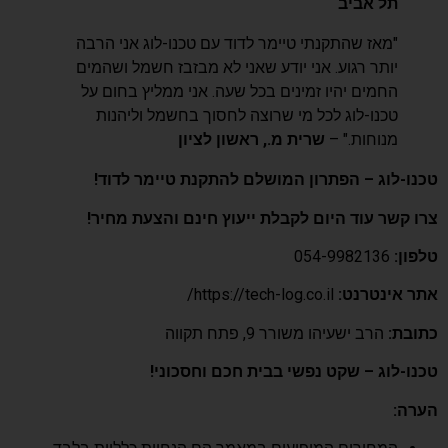
תל אביב
"מאז שהתקנתי טיימר לדוד עם טכנו-לוג אני הרבה
יותר רגוע. אני יודע שאני לא מבזבז חשמל ושהמים
החמים יהיו זמינים בכל שעה. אני ממליץ בחום על
טכנו-לוג לכל מי שרוצה לחסוך בחשמל וליהנות
מנוחות." –
שרית מ., ראשון לציון
טכנו-לוג – הפתרון המושלם להתקנת טיימר לדוד!
צרו קשר עוד היום לקבלת ייעוץ חינם והצעת מחיר!
טלפון:
054-9982136
אתר אינטרנט:
https://tech-log.co.il/
כתובת:
הרב ישעיהו משורר 9, פתח תקווה
טכנו-לוג – שקט נפשי בבית חכם וחסכוני!
הערה: