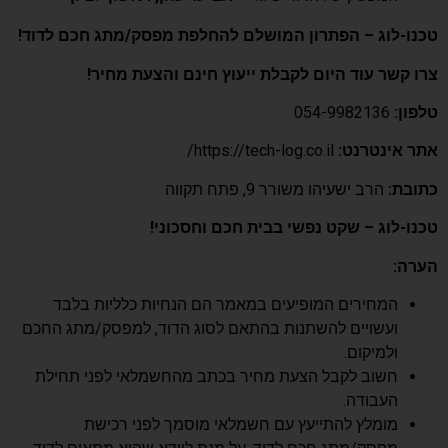
טכנו-לוג – הפתרון המושלם להחלפת מפסק/מתג חכם לדוד!
צרו קשר עוד היום לקבלת ייעוץ חינם והצעת מחיר!
טלפון:
054-9982136
אתר אינטרנט:
https://tech-log.co.il/
כתובת:
הרב ישעיהו משורר 9, פתח תקווה
טכנו-לוג – שקט נפשי בבית חכם וחסכוני!
הערה:
המחירים המופיעים במאמר הם הנחיות כלליות בלבד
ועשויים להשתנות בהתאם לסוג הדוד, למפסק/מתג החכם
ולמיקום.
חשוב לקבל הצעת מחיר בכתב מהחשמלאי לפני תחילת
העבודה.
מומלץ להתייעץ עם חשמלאי מוסמך לפני רכישת