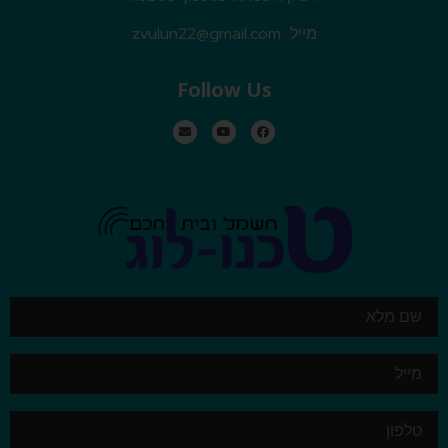
מייל :
zvulun22@gmail.com
Follow Us