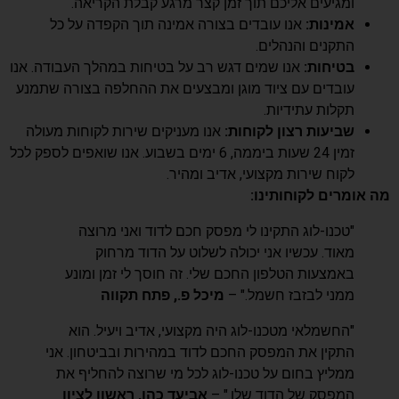
ומגיעים אליכם תוך זמן קצר מרגע קבלת הקריאה.
אמינות:
אנו עובדים בצורה אמינה תוך הקפדה על כל
התקנים והנהלים.
בטיחות:
אנו שמים דגש רב על בטיחות במהלך העבודה. אנו
עובדים עם ציוד מוגן ומבצעים את ההחלפה בצורה שתמנע
תקלות עתידיות.
שביעות רצון לקוחות:
אנו מעניקים שירות לקוחות מעולה
זמין 24 שעות ביממה, 6 ימים בשבוע. אנו שואפים לספק לכל
לקוח שירות מקצועי, אדיב ומהיר.
מה אומרים לקוחותינו:
"טכנו-לוג התקינו לי מפסק חכם לדוד ואני מרוצה
מאוד. עכשיו אני יכולה לשלוט על הדוד מרחוק
באמצעות הטלפון החכם שלי. זה חוסך לי זמן ומונע
ממני לבזבז חשמל." –
מיכל פ., פתח תקווה
"החשמלאי מטכנו-לוג היה מקצועי, אדיב ויעיל. הוא
התקין את המפסק החכם לדוד במהירות ובביטחון. אני
ממליץ בחום על טכנו-לוג לכל מי שרוצה להחליף את
המפסק של הדוד שלו." –
אביעד כהן, ראשון לציון