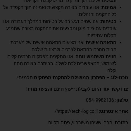
ומגיעים אליכם תוך זמן קצר מרגע קבלת הקריאה.
אמינות:
אנו עובדים בצורה מקצועית ואמינה תוך הקפדה על
כל התקנים והנהלים.
בטיחות:
אנו שמים דגש רב על בטיחות במהלך העבודה. אנו
עובדים עם ציוד מוגן ומבצעים את ההתקנה בצורה שתמנע
תקלות עתידיות.
התאמה אישית:
אנו מציעים התאמה אישית של מערכת
הבית החכם בהתאם לצרכים ולרצונות שלכם.
חווית משתמש נוחה:
אנו מתקינים מפסקים חכמים קלים
לשימוש, המאפשרים לכם לשלוט בביתכם בצורה נוחה
וקלה.
טכנו-לוג – הפתרון המושלם להתקנת מפסקים חכמים!
צרו קשר עוד היום לקבלת ייעוץ חינם והצעת מחיר!
טלפון:
054-9982136
אתר אינטרנט:
https://tech-log.co.il/
כתובת:
הרב ישעיהו משורר 9, פתח תקווה